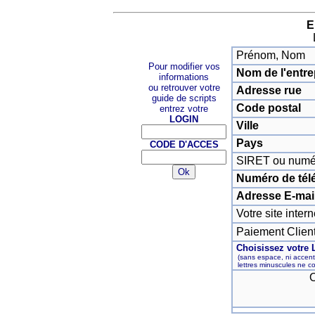
E
Prénom, Nom
Pour modifier vos
Nom de l'entre
informations
ou retrouver votre
Adresse rue
guide de scripts
Code postal
entrez votre
LOGIN
Ville
Pays
CODE D'ACCES
SIRET ou numér
Numéro de tél
Adresse E-mai
Votre site intern
Paiement Clien
Choisissez votre 
(sans espace, ni accent
lettres minuscules ne co
O