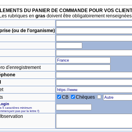
LEMENTS DU PANIER DE COMMANDE POUR VOS CLIEN
Les rubriques en
gras
doivent être obligatoirement renseignées
prise (ou de l'organisme)
o d'enregistrement
éphone
l
et
ts
CB
Chèques
Login
s 5 caractères minimum
mmençant pas par la lettre f)
bservation